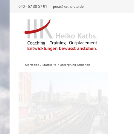
Zum
040 - 67 38 57 91
|
post@kaths-cto.de
Inhalt
springen
Startseite
Startseite
Untergrund_Schienen