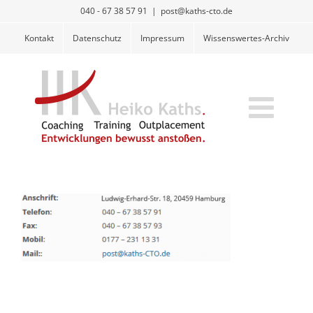
Zum
040 - 67 38 57 91
|
post@kaths-cto.de
Inhalt
Kontakt
Datenschutz
Impressum
Wissenswertes-Archiv
springen